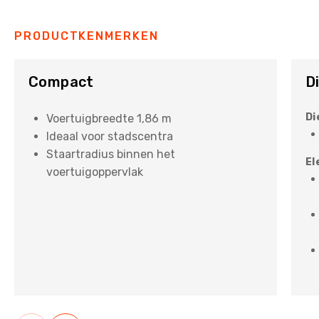
PRODUCTKENMERKEN
Compact
D
Di
Voertuigbreedte 1,86 m
Ideaal voor stadscentra
Staartradius binnen het
El
voertuigoppervlak