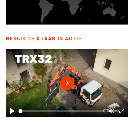
BEKIJK DE KRAAN IN ACTIE
Play
Play
Mute
Enter
fulls