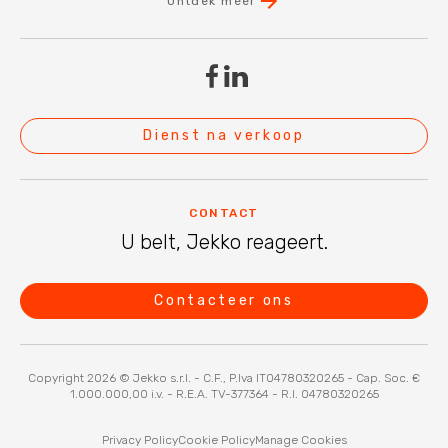
Ontdek meer
Dienst na verkoop
CONTACT
U belt, Jekko reageert.
Contacteer ons
Copyright 2026 © Jekko s.r.l. - C.F., P.Iva IT04780320265 - Cap. Soc. €
1.000.000,00 i.v. - R.E.A. TV-377364 - R.I. 04780320265
Privacy Policy
Cookie Policy
Manage Cookies