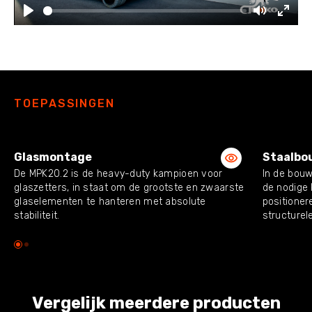
Play
Mute
Enter
fulls
TOEPASSINGEN
Glasmontage
Staalbo
De MPK20.2 is de heavy-duty kampioen voor
In de bouw
glaszetters, in staat om de grootste en zwaarste
de nodige 
glaselementen te hanteren met absolute
positioner
stabiliteit.
structure
Vergelijk meerdere producten