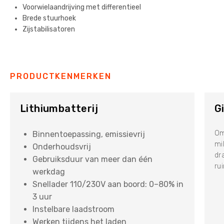
Voorwielaandrijving met differentieel
Brede stuurhoek
Zijstabilisatoren
PRODUCTKENMERKEN
Lithiumbatterij
G
Om
Binnentoepassing, emissievrij
mi
Onderhoudsvrij
dr
Gebruiksduur van meer dan één
ru
werkdag
Snellader 110/230V aan boord: 0–80% in
3 uur
Instelbare laadstroom
Werken tijdens het laden