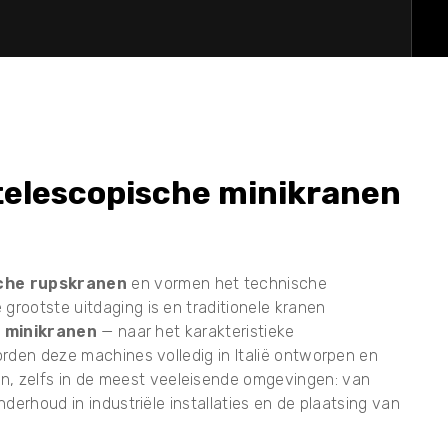
 telescopische minikranen
che rupskranen
en vormen het technische
rootste uitdaging is en traditionele kranen
s
minikranen
— naar het karakteristieke
rden deze machines volledig in Italië ontworpen en
en, zelfs in de meest veeleisende omgevingen: van
derhoud in industriële installaties en de plaatsing van