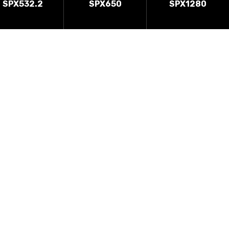
SPX532.2
SPX650
SPX1280