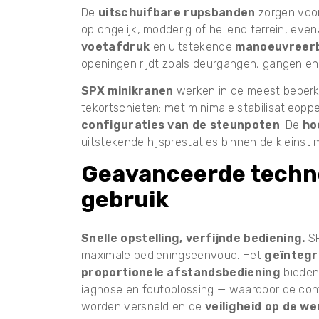
De
uitschuifbare rupsbanden
zorgen voor
op ongelijk, modderig of hellend terrein, eve
voetafdruk
en uitstekende
manoeuvreer
openingen rijdt zoals deurgangen, gangen en 
SPX minikranen
werken in de meest beper
tekortschieten: met minimale stabilisatieopp
configuraties van de steunpoten
. De
ho
uitstekende hijsprestaties binnen de kleinst 
Geavanceerde techno
gebruik
Snelle opstelling, verfijnde bediening.
SP
maximale bedieningseenvoud. Het
geïntegr
proportionele afstandsbediening
bieden 
iagnose en foutoplossing — waardoor de con
worden versneld en de
veiligheid op de we