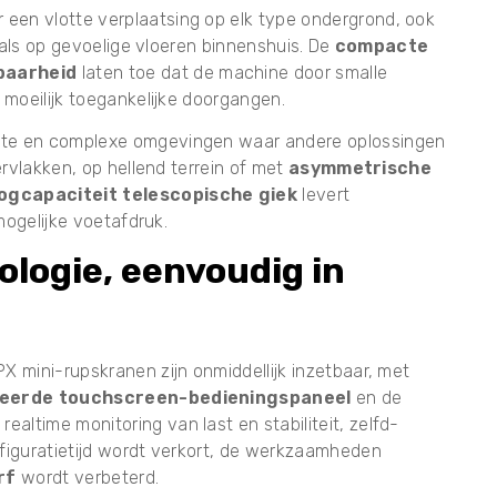
 een vlotte verplaatsing op elk type ondergrond, ook
nals op gevoelige vloeren binnenshuis. De
compacte
baarheid
laten toe dat de machine door smalle
moeilijk toegankelijke doorgangen.
kte en complexe omgevingen waar andere oplossingen
ervlakken, op hellend terrein of met
asymmetrische
ogcapaciteit telescopische giek
levert
mogelijke voetafdruk.
logie, eenvoudig in
X mini-rupskranen zijn onmiddellijk inzetbaar, met
eerde touchscreen-bedieningspaneel
en de
realtime monitoring van last en stabiliteit, zelfd­
figuratietijd wordt verkort, de werkzaamheden
rf
wordt verbeterd.