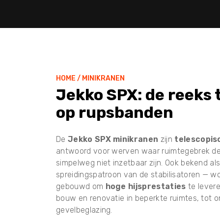
HOME
/
MINIKRANEN
Jekko SPX: de reeks
op rupsbanden
De
Jekko SPX minikranen
zijn
telescopis
antwoord voor werven waar ruimtegebrek de g
simpelweg niet inzetbaar zijn. Ook bekend al
spreidingspatroon van de stabilisatoren — wo
gebouwd om
hoge hijsprestaties
te lever
bouw en renovatie in beperkte ruimtes, tot on
gevelbeglazing.