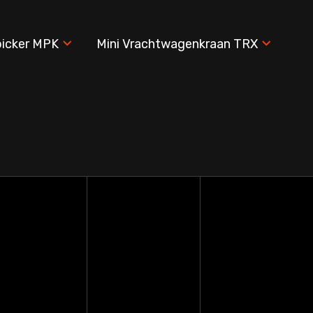
picker MPK
Mini Vrachtwagenkraan TRX
SPX532.
Maximale belasti