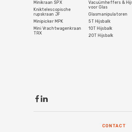
Minikraan SPX
Vacuümheffers & Hi
voor Glas
Kniktelescopische
rupskraan JF
Glasmanipulatoren
Minipicker MPK
5T Hijsbalk
Mini Vrachtwagenkraan
10T Hijsbalk
TRX
20T Hijsbalk
CONTACT