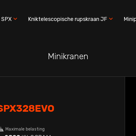
n SPX
Kniktelescopische rupskraan JF
Mini
Minikranen
SPX328EVO
Maximale belasting