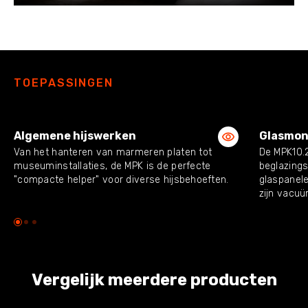
Play
Mute
Enter
fulls
TOEPASSINGEN
Algemene hijswerken
Glasmon
Van het hanteren van marmeren platen tot
De MPK10.2
museuminstallaties, de MPK is de perfecte
beglazing
"compacte helper" voor diverse hijsbehoeften.
glaspanele
zijn vacuü
Vergelijk meerdere producten