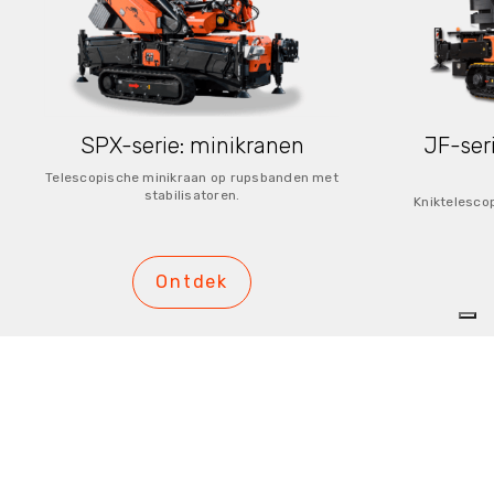
SPX-serie: minikranen
JF-seri
Telescopische minikraan op rupsbanden met
stabilisatoren.
Kniktelesco
Ontdek