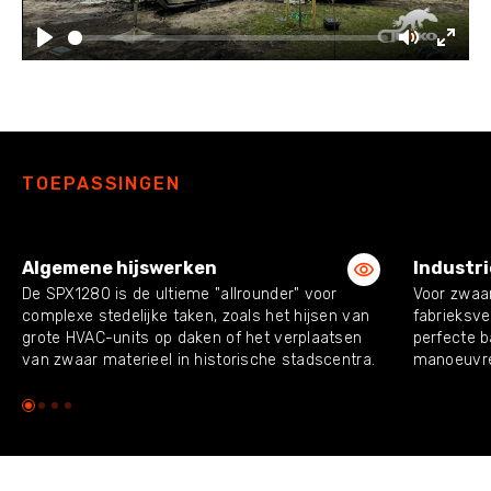
Play
Mute
Enter
fulls
TOEPASSINGEN
Algemene hijswerken
Industr
De SPX1280 is de ultieme "allrounder" voor
Voor zwaar
complexe stedelijke taken, zoals het hijsen van
fabrieksve
grote HVAC-units op daken of het verplaatsen
perfecte b
van zwaar materieel in historische stadscentra.
manoeuvre