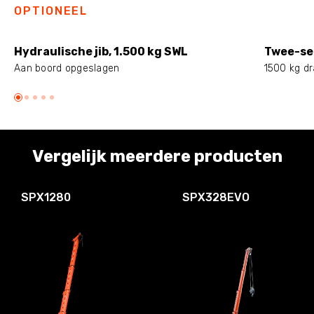
OPTIONEEL
Hydraulische jib, 1.500 kg SWL
Twee-se
Aan boord opgeslagen
1500 kg d
Vergelijk meerdere producten
SPX1280
SPX328EVO