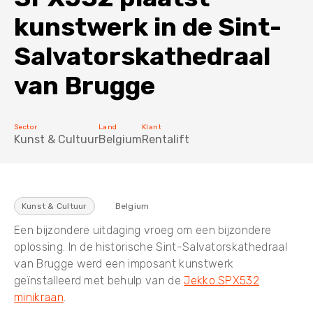
kunstwerk in de Sint-
Mini vrachtwagenkraan TRX
5T Hijsbalk
De mobiliteit van een industrieel voertuig met de kracht
Salvatorskathedraal
van een Jekko-minikraan.
van Brugge
10T Hijsbalk
Sector
Land
Klant
Kunst & Cultuur
Belgium
Rentalift
20T Hijsbalk
Kunst & Cultuur
Belgium
Een bijzondere uitdaging vroeg om een bijzondere
oplossing. In de historische Sint-Salvatorskathedraal
van Brugge werd een imposant kunstwerk
geïnstalleerd met behulp van de
Jekko SPX532
minikraan
.