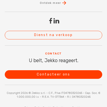
Ontdek meer
Dienst na verkoop
CONTACT
U belt, Jekko reageert.
Contacteer ons
Copyright 2026 © Jekko s.r.l. - C.F., P.Iva IT04780320265 - Cap. Soc. €
1.000.000,00 i.v. - R.E.A. TV-377364 - R.I. 04780320265