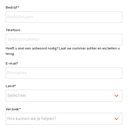
Bedrijf
*
Telefoon
Heeft u snel een antwoord nodig? Laat uw nummer achter en wij bellen u
terug.
E-mail
*
Land
*
Selecteer
Verzoek
*
Hoe kunnen we je helpen?