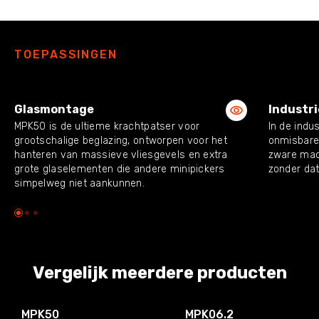
TOEPASSINGEN
Glasmontage
Industr
MPK50 is de ultieme krachtpatser voor
In de indu
grootschalige beglazing, ontworpen voor het
onmisbare
hanteren van massieve vliesgevels en extra
zware mac
grote glaselementen die andere minipickers
zonder dat
simpelweg niet aankunnen.
Vergelijk meerdere producten
MPK50
MPK06.2