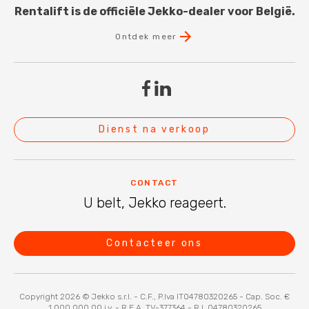
Rentalift is de officiële Jekko-dealer voor België.
Ontdek meer
Dienst na verkoop
CONTACT
U belt, Jekko reageert.
Contacteer ons
Copyright 2026 © Jekko s.r.l. - C.F., P.Iva IT04780320265 - Cap. Soc. €
1.000.000,00 i.v. - R.E.A. TV-377364 - R.I. 04780320265