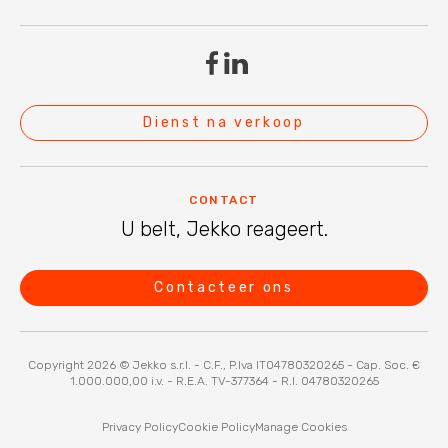
Dienst na verkoop
CONTACT
U belt, Jekko reageert.
Contacteer ons
Copyright 2026 © Jekko s.r.l. - C.F., P.Iva IT04780320265 - Cap. Soc. €
1.000.000,00 i.v. - R.E.A. TV-377364 - R.I. 04780320265
Privacy Policy
Cookie Policy
Manage Cookies