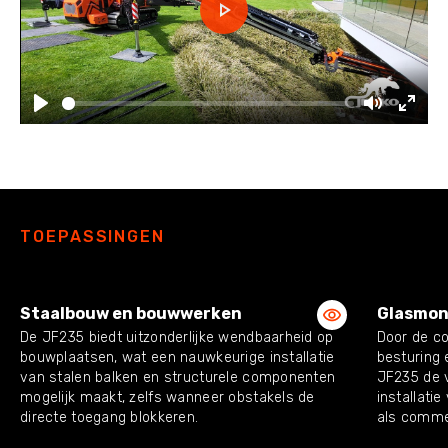
Play
Play
Mute
Enter
fulls
TOEPASSINGEN
Staalbouw en bouwwerken
Glasmon
De JF235 biedt uitzonderlijke wendbaarheid op
Door de c
bouwplaatsen, wat een nauwkeurige installatie
besturing
van stalen balken en structurele componenten
JF235 de v
mogelijk maakt, zelfs wanneer obstakels de
installati
directe toegang blokkeren.
als comme