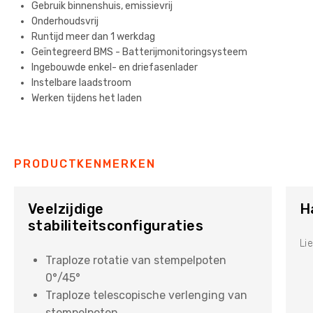
Gebruik binnenshuis, emissievrij
Onderhoudsvrij
Runtijd meer dan 1 werkdag
Geïntegreerd BMS - Batterijmonitoringsysteem
Ingebouwde enkel- en driefasenlader
Instelbare laadstroom
Werken tijdens het laden
PRODUCTKENMERKEN
Veelzijdige
H
stabiliteitsconfiguraties
Li
Traploze rotatie van stempelpoten
0°/45°
Traploze telescopische verlenging van
stempelpoten