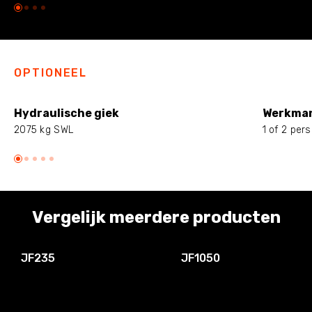
OPTIONEEL
Hydraulische giek
Werkma
2075 kg SWL
1 of 2 per
Vergelijk meerdere producten
JF235
JF1050