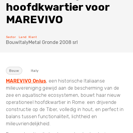
hoofdkwartier voor
Mini vrachtwagenkraan TRX
MAREVIVO
5T Hijsbalk
De mobiliteit van een industrieel voertuig met de kracht
van een Jekko-minikraan.
Sector
Land
Klant
Bouw
Italy
Metal Gronde 2008 srl
10T Hijsbalk
Bouw
Italy
20T Hijsbalk
MAREVIVO Onlus
, een historische Italiaanse
milieuvereniging gewijd aan de bescherming van de
zee en aquatische ecosystemen, bouwt haar nieuw
operationeel hoofdkwartier in Rome: een drijvende
constructie op de Tiber, volledig in hout, en perfect in
balans tussen functionaliteit, lichtheid en
milieuvriendelijkheid.