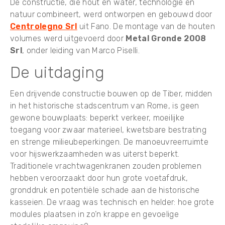
De constructie, die hout en water, technologie en
natuur combineert, werd ontworpen en gebouwd door
Centrolegno Srl
uit Fano. De montage van de houten
volumes werd uitgevoerd door
Metal Gronde 2008
Srl
, onder leiding van Marco Piselli.
De uitdaging
Een drijvende constructie bouwen op de Tiber, midden
in het historische stadscentrum van Rome, is geen
gewone bouwplaats: beperkt verkeer, moeilijke
toegang voor zwaar materieel, kwetsbare bestrating
en strenge milieubeperkingen. De manoeuvreerruimte
voor hijswerkzaamheden was uiterst beperkt.
Traditionele vrachtwagenkranen zouden problemen
hebben veroorzaakt door hun grote voetafdruk,
gronddruk en potentiële schade aan de historische
kasseien. De vraag was technisch en helder: hoe grote
modules plaatsen in zo’n krappe en gevoelige