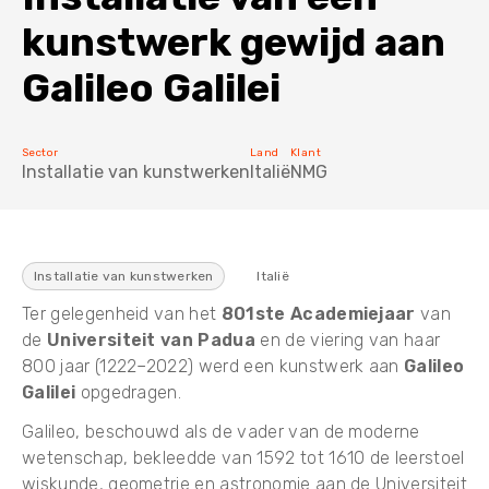
kunstwerk gewijd aan
Mini vrachtwagenkraan TRX
5T Hijsbalk
De mobiliteit van een industrieel voertuig met de kracht
Galileo Galilei
van een Jekko-minikraan.
Sector
Land
Klant
Installatie van kunstwerken
Italië
NMG
10T Hijsbalk
Installatie van kunstwerken
Italië
20T Hijsbalk
Ter gelegenheid van het
801ste Academiejaar
van
de
Universiteit van Padua
en de viering van haar
800 jaar (1222–2022) werd een kunstwerk aan
Galileo
Galilei
opgedragen.
Galileo, beschouwd als de vader van de moderne
wetenschap, bekleedde van 1592 tot 1610 de leerstoel
wiskunde, geometrie en astronomie aan de Universiteit