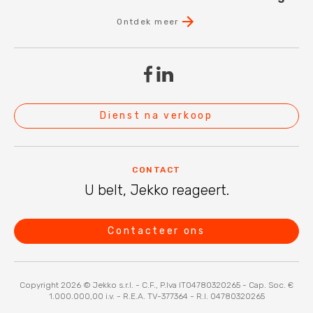
Ontdek meer
Dienst na verkoop
CONTACT
U belt, Jekko reageert.
Contacteer ons
Copyright 2026 © Jekko s.r.l. - C.F., P.Iva IT04780320265 - Cap. Soc. €
1.000.000,00 i.v. - R.E.A. TV-377364 - R.I. 04780320265